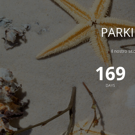
PARK
Il nostro sit
169
DAYS