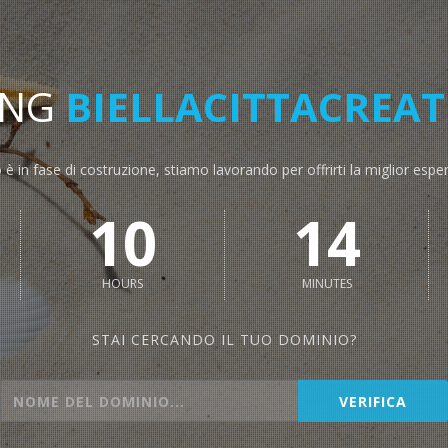
ING
BIELLACITTACREAT
o è in fase di costruzione, stiamo lavorando per offrirti la miglior espe
10
13
HOURS
MINUTES
STAI CERCANDO IL TUO DOMINIO?